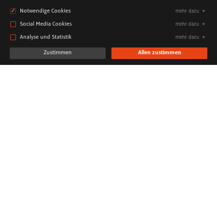
Notwendige Cookies
mehr dazu
Social Media Cookies
mehr dazu
Analyse und Statistik
mehr dazu
Zustimmen
Allen zustimmen
Sebastian Lambertz
SCHLAGWÖRTER
News
Technologie & Innovation
DATUM
21. Februar 2019
Beim Digitising Europe Summit 2019 brachte das Vodafone
Institut hochrangige Vertreter aus Politik und Wirtschaft
zusammen, um über die digitale Zukunft Europas zu diskutieren.
Bundeskanzlerin Angela Merkel eröffnete das von TRIAD
organisierte Event mit einer politischen Keynote.
Weitere Informationen und Bilder der Veranstaltung stehen auf
der Website des Vodafone Instituts unter
diesem Link
zur