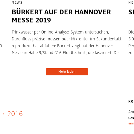
NEWS
N
BÜRKERT AUF DER HANNOVER
S
MESSE 2019
Trinkwasser per Online-Analyse-System untersuchen,
Die
Durchfluss präzise messen oder Mikroliter im Sekundentakt
5.
AD
reproduzierbar abfüllen: Bürkert zeigt auf der Hannover
Pe
Messe in Halle 9/Stand G16 Fluidtechnik, die fasziniert. Der
zu
von TRIAD Berlin gestaltete Messestand knüpft an das
China
erfolgreiche Konzept des Vorjahres an. Die innovative
war
Mehr laden
Inszenierung beinhaltet die Architekturplanung, die
Be
Medienproduktion und die Integration der Exponate.
und
Erl
Zh
er
KO
An
2016
Ges
e
ann