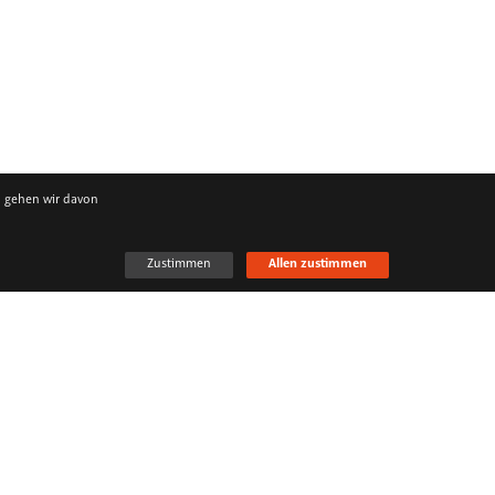
, gehen wir davon
Zustimmen
Allen zustimmen
info[ ]neonext[ ]de
+ 49 30 23 60 78 0
Marburger Str. 3
10789 Berlin
Cookie Einstellungen