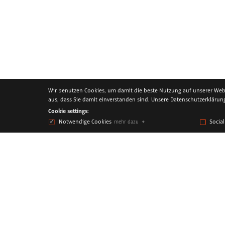
entdecken.de/urlaub-hotel-reisen/thuringia-myculture-
166883.html
Wir benutzen Cookies, um damit die beste Nutzung auf unserer Webse
aus, dass Sie damit einverstanden sind. Unsere Datenschutzerkläru
Cookie settings:
Notwendige Cookies
Socia
mehr dazu
KONTAKT
IMPRESSUM
DATENSCHUTZERKLÄRUNG
© 2026