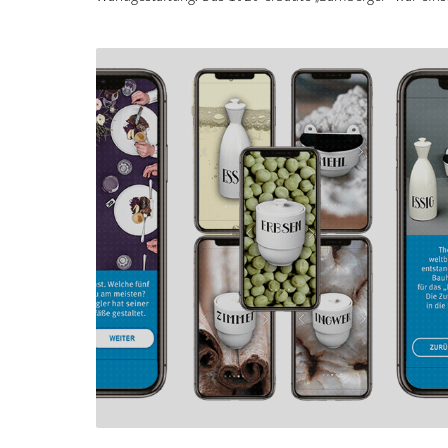
das erste Warenhaus am Platz und das erste Hochhaus
Bremens. Ziel der Neugestaltung ist es, die
Aufenthaltsqualität in dem inmitten der Stadt gelegenen
historischen Gebäude zu erhöhen und den Besuchern die
Orientierung zu erleichtern. Mit einer feinfühligen
Transformation des Art déco Stils belebt TRIAD das Haus
farblich, typografisch und formenreich auf großzügigen
Tapeten und selbstbewussten Wand-Layouts. Die für die
Nummerierung der Stockwerke eingesetzten Ziffern steh
im eleganten Wechselspiel mit den grafischen Elemente
und farbigen Mustern. Im positiven Feedback von
Volkshochschulleitung, Mitarbeitern und Besuchern ko
zum Ausdruck, dass mit dem analogen Wegeleitsystem e
Spagat zwischen Stil und Funktion gelungen ist. Als Haus
der Weiterbildung ist die Bremer VHS ein Ort der
Integration, der auch in visueller Hinsicht anregend ist. D
Umsetzung vermittelt Respekt gegenüber dem
architektonischen Erbe und ist zugleich eine einladende
Geste gegenüber allen Besuchern, die aus vielen kulturel