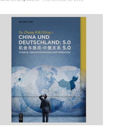
adratmetern wird anhand von rund 40 einzigartigen
eraktiven Exponaten erklärt, wie komplex und vielfältig
hen die Welt erleben. Besucher aller Altersstufen
härfen in den „KopfSachen“ ihre Wahrnehmung, setzen
ch mit motorischen Fähigkeiten auseinander und
greifen Steuerungsprozesse des Gehirns. Auch bei
hrmaligen Besuchen lassen die von TRIAD entwickelten
perimentierstationen immer wieder Neues entdecken. Als
e von vier „Entdeckerwelten“ befinden sich die
opfSachen“ in der 2. Etage des ikonischen Neubaus der
perimenta, dem größten Science Center Deutschlands.
hr Informationen dazu gibt es hier:
tps://www.experimenta.science/die-
rimenta/entdeckerwelten Rendering @ Sauerbruch
tton Architekten