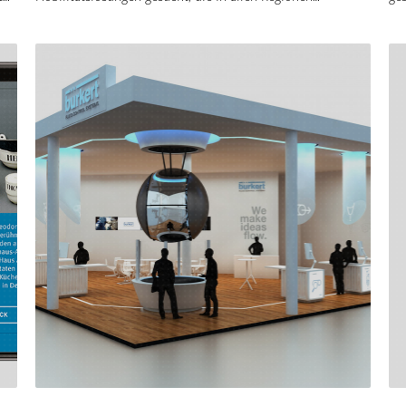
Deutschlands zu mehr Lebensqualität beitragen und so
Qu
gleichwertige Lebensverhältnisse fördern. Die zehn besten
int
Ideen werden prämiert. Ob Stau- und Lärmvermeidung in
Mensc
den Metropolen, die intelligente Verbindung zwischen Stadt
sc
und Land oder den Ausbau von Mobilitätsangeboten für
si
ältere Menschen: Bis zum 19. Mai 2019 können sich bereits
be
zum vierten Mal innovative Projekte für den Deutschen
me
Mobilitätspreis bewerben. TRIAD Berlin unterstützt
Ex
en
„Deutschland – Land der Ideen“ erneut bei der Umsetzung
ein
n
des Wettbewerbs. Alle Informationen zur Teilnahme gibt es
„K
unter: www.deutscher-mobilitätspreis.de
ex
mmt
Me
in
ht
expe
Hu
ie
len