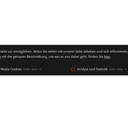
ite zur ermöglichen. Wenn Sie weiter mit unserer Seite arbeiten und sich informieren
ng mit der genauen Beschreibung, um was es uns dabei geht, finden Sie
hier.
.
l Media Cookies
Analyse und Statistik
mehr dazu
mehr dazu