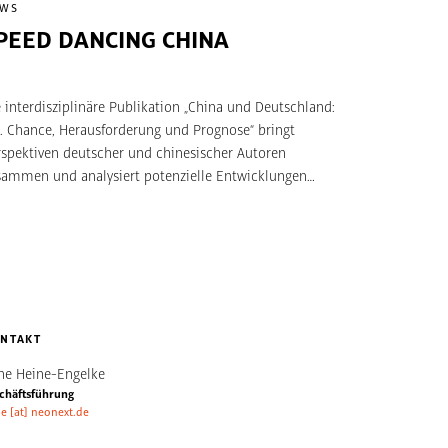
EWS
PEED DANCING CHINA
 interdisziplinäre Publikation „China und Deutschland:
0. Chance, Herausforderung und Prognose“ bringt
rspektiven deutscher und chinesischer Autoren
sammen und analysiert potenzielle Entwicklungen
s im globalen Kontext. „Wer drei Monate nicht dort
, muss seine Uhr neu stellen“. Lutz Engelke gibt im
itrag „Speed Dancing China – Notizen zwischen Himmel
 Erde (Qi)“ einen Einblick in seine persönlichen
ebnisse und Gedanken aus 14 Jahren China. Der von Yu
ang herausgegebene Sammelband ist bei De Gruyter
schienen.
NTAKT
ne Heine-Engelke
chäftsführung
e [at] neonext.de