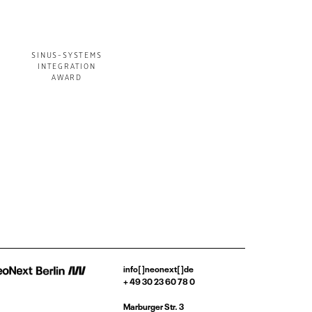
SINUS-SYSTEMS
INTEGRATION
AWARD
info[ ]neonext[ ]de
+ 49 30 23 60 78 0
Marburger Str. 3