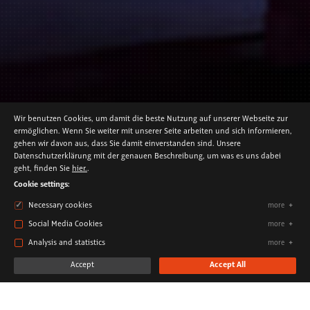
Wir benutzen Cookies, um damit die beste Nutzung auf unserer Webseite zur
ermöglichen. Wenn Sie weiter mit unserer Seite arbeiten und sich informieren,
gehen wir davon aus, dass Sie damit einverstanden sind. Unsere
Datenschutzerklärung mit der genauen Beschreibung, um was es uns dabei
EXHIBITION
geht, finden Sie
hier.
.
PORCELAIN WORLDS
Cookie settings:
Necessary cookies
more
Social Media Cookies
more
Analysis and statistics
more
Accept
Accept All
The history of the "white gold"
CLIENT