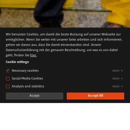
Wir benutzen Cookies, um damit die beste Nutzung auf unserer Webseite zur
ermöglichen. Wenn Sie weiter mit unserer Seite arbeiten und sich informieren,
gehen wir davon aus, dass Sie damit einverstanden sind. Unsere
Datenschutzerklärung mit der genauen Beschreibung, um was es uns dabei
FLASHMOB-PERFORMANCE
geht, finden Sie
hier.
.
WASTE SEPARATION WORKS
Cookie settings:
Necessary cookies
more
Social Media Cookies
more
Analysis and statistics
more
Accept
Accept All
We drum for waste separation
CLIENT
The dual systems Germany
LOCATION