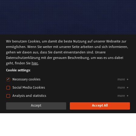
Wir benutzen Cookies, um damit die beste Nutzung auf unserer Webseite zur
ermöglichen. Wenn Sie weiter mit unserer Seite arbeiten und sich informieren,
gehen wir davon aus, dass Sie damit einverstanden sind. Unsere
Datenschutzerklärung mit der genauen Beschreibung, um was es uns dabei
EXHIBITION STAND
geht, finden Sie
hier.
.
VILLEROY & BOCH AT THE AMBIENTE
Cookie settings:
Necessary cookies
more
Social Media Cookies
more
Analysis and statistics
more
Accept
Accept All
Timeless elegance and innovative design
CLIENT
Villeroy & Boch