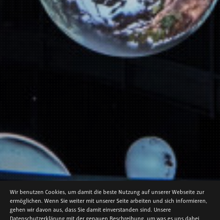
NEWS
Wir benutzen Cookies, um damit die beste Nutzung auf unserer Webseite zur
“WILDNIS(T)RÄUME“: THE EIFEL
ermöglichen. Wenn Sie weiter mit unserer Seite arbeiten und sich informieren,
gehen wir davon aus, dass Sie damit einverstanden sind. Unsere
NATIONAL PARK CENTER AND TRIAD
Datenschutzerklärung mit der genauen Beschreibung, um was es uns dabei