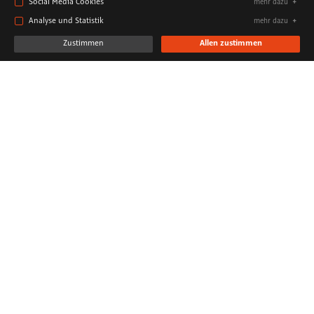
Social Media Cookies
mehr dazu
Analyse und Statistik
mehr dazu
Zustimmen
Allen zustimmen
Sebastian Lambertz
SCHLAGWÖRTER
Veröffentlichung
Gesellschaft & Diskurs
DATUM
1. Januar 2015
,
TEILEN
Share
Share
Copy