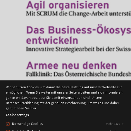
Wir benutzen Cookies, um damit die beste Nutzung auf unserer Webseite zur
ermöglichen. Wenn Sie weiter mit unserer Seite arbeiten und sich informieren,
gehen wir davon aus, dass Sie damit einverstanden sind. Unsere
VERÖFFENTLICHUNG
Datenschutzerklärung mit der genauen Beschreibung, um was es uns dabei
JENSEITS DES ROTEN FADENS.
geht, finden Sie
hier.
.
ORGANISATIONSENTWICKLUNG
Cookie settings:
Notwendige Cookies
mehr dazu