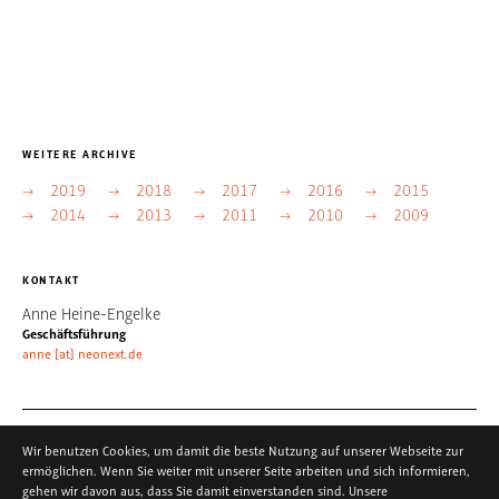
WEITERE ARCHIVE
2019
2018
2017
2016
2015
2014
2013
2011
2010
2009
KONTAKT
Anne Heine-Engelke
Geschäftsführung
anne [at] neonext.de
KONTAKT
IMPRESSUM
DATENSCHUTZERKLÄRUNG
Wir benutzen Cookies, um damit die beste Nutzung auf unserer Webseite zur
ermöglichen. Wenn Sie weiter mit unserer Seite arbeiten und sich informieren,
gehen wir davon aus, dass Sie damit einverstanden sind. Unsere