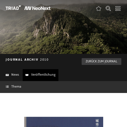
FAVORITEN
ÜBER TRIAD
ÜBER NEONEXT
JOURNAL
JOURNAL ARCHIV
2010
ZURÜCK ZUM JOURNAL
PROJEKTE
News
Veröffentlichung
FORMATE
Thema
KONTAKT
DEUTSCH
ENGLISH