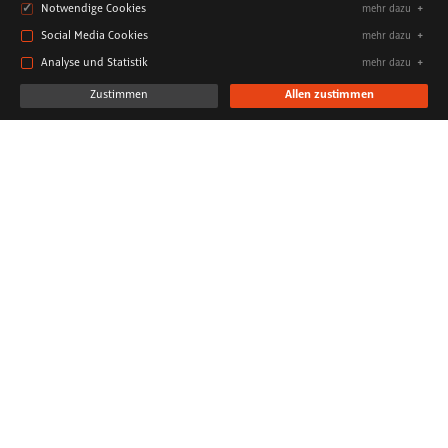
Notwendige Cookies
mehr dazu
Social Media Cookies
mehr dazu
Analyse und Statistik
mehr dazu
Zustimmen
Allen zustimmen
Sebastian Lambertz
SCHLAGWÖRTER
News
Energie & Nachhaltigkeit
DATUM
4. September 2017
Vom 4. bis 5. September wird die hochkarätig besetzte
internationale Konferenzreihe Astana EXPO-2017 Future Energy
Forum in einer festlichen Zeremonie zum Abschluss gebracht. Die
Berliner Kommunikations- und Kreativagentur TRIAD hat die
zwölf Konferenzen zur Energie der Zukunft im Auftrag der Astana
EXPO-2017 konzipiert, organisiert und umgesetzt.
Im Astana EXPO-2017 Manifesto of Values and Principles werden
die wichtigsten Ergebnisse festgehalten. Das eigens für das Future