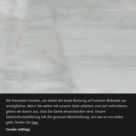
Wir benutzen Cookies, um damit die beste Nutzung auf unserer Webseite zur
ermöglichen. Wenn Sie weiter mit unserer Seite arbeiten und sich informieren,
NEWS
gehen wir davon aus, dass Sie damit einverstanden sind. Unsere
DAS ASTANA EXPO-2017 FUTURE
Datenschutzerklärung mit der genauen Beschreibung, um was es uns dabei
ENERGY FORUM GEHT ERFOLGREICH
geht, finden Sie
hier.
.
ZU ENDE
Cookie settings: